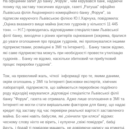
На офіційний запит до банку „Форум", чим керувався банк, надаючи
позику під заставу токсичних відходів, газеті „Ратуша" офіційно
Львівська філія Акціонерного комерційного банку „Форум", за
підписом керуючого Львів­ською філією Ю.І.Харчука, повідомила:
„Оцінка вказаного вище майна (кислих гудронів у кількості 11 445
тонн. — Н.Г.) проводилась відповідними спеціалістами Львівської
філії банку, виходячи з різних критеріїв оцінювання (зокрема, бралися
до уваги оголошення про продаж гудронів, які пропонувалися іншими
підприємствами, розміщені в ЗМІ та Інтернеті)... Банку також відомо,
які саме підприємства можуть при необхідності провести утилізацію
гудронів... Банку не відомо, наскільки збитковий чи прибутковий
процес переробки гудронів".
Тож, на превеликий жаль, чіткої
інформації про те, якими даними,
окрім оголошень у ЗМІ та Інтернеті (висновки експертів, хімічних
лабораторій, під­приємств, що займаються переробкою подібного
роду відходів) керувалися „відповідні спеціалісти Львівської філії
банку "Форум", газета не отримала. Адже лише оголошення в ЗМІ та
Інтернеті не могли стати вирішальним фактором для банку, що надає
кредит під заставу під час перевірки реальної вартості заставленого
майна. Бо нині навіть бабусям, які „скінчили три кляси" відомо:
чесному слову ніхто не вірить, і купуючи „свіжі помідори", бабці
йдуть, і бодай ті помідори мацають, не довіряючи напису на етикетці.