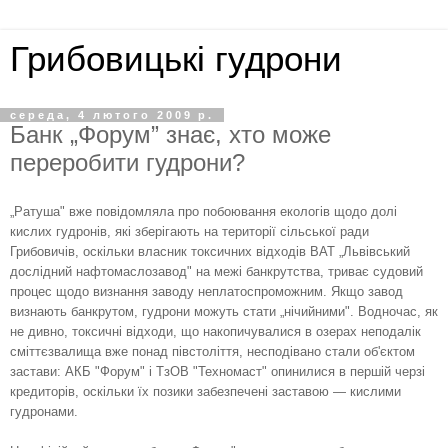
Грибовицькі гудрони
середа, 4 лютого 2009 р.
Банк „Форум” знає, хто може
переробити гудрони?
„Ратуша" вже повідомляла про побоювання екологів щодо долі
кислих гудронів, які зберігають на території сільської ради
Грибовичів, оскільки власник токсичних відходів ВАТ „Львівський
дослідний нафтомаслозавод" на межі банкрутства, триває судовий
процес щодо визнання заводу неплатоспроможним. Якщо завод
визнають банкрутом, гудрони можуть стати „нічийними". Водночас, як
не дивно, токсичні відходи, що накопичувалися в озерах неподалік
сміттєзвалища вже понад півстоліття, несподівано стали об'єктом
застави: АКБ "Форум" і ТзОВ "Техномаст" опинилися в першій черзі
кредиторів, оскільки їх позики забезпечені заставою — кислими
гудронами.