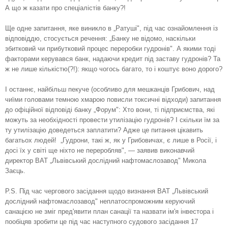
А що ж казати про спеціалістів банку?!
Ще одне запитання, яке виникло в „Ратуші", під час ознайомлення із
відповіддю, стосується речення: „Банку не відомо, наскільки
збитковий чи прибутковий процес переробки гудронів". А якими тоді
факторами керувався банк, надаючи кредит під заставу гудронів? Та
ж не лише кількістю(?!): якщо чогось багато, то і коштує воно дорого?
І останнє, найбільш пекуче (особливо для мешканців Грибович, над
чиїми головами темною хмарою повисли токсичні відходи) запитання
до офіційної відповіді банку „Форум": Хто вони, ті підприємства, які
можуть за необхідності провести утилізацію гудронів? І скільки їм за
ту утилізацію доведеться заплатити? Адже це питання цікавить
багатьох людей!
„Гудрони, такі ж, як у Грибовичах, є лише в Росії, і
досі їх у світі ще ніхто не переробляв", — заявив виконавчий
директор ВАТ „Львівський дослідний нафтомаслозавод" Микола
Заєць.
P.S. Під час чергового засідання щодо визнання ВАТ „Львівський
дослідний нафтомаслозавод" неплатоспроможним керуючий
санацією не зміг пред'явити план санації та назвати ім'я інвестора і
пообіцяв зробити це під час наступного судового засідання 17