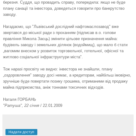
березня. Суддя, що провадить справу, попередила: якщо не буде
плану санації та інвестора, доведеться говорити про банкрутство
заводу.
Нагадаємо, що "Львівський дослідний нафтомаслозавод" вже
звертався до міської ради з проханням (підписав в.о. голови
правління Микола Заєць) змінити цільове призначення майна:
будівель заводу і земельних ділянок (водоймищ), що мало б стати
„вагомим внеском у розвиток торговельної, готельної, офісної та
житлово соціальної інфраструктури міста".
Тож наразі просвіту не видно: інвестора не знайшли, плану
„оздоровлення" заводу досі немає, а кредиторам, найбільш імовірно,
зручніше буде повертати позику грошима, отриманими від продажу
майна підприємства, аніж тоннами токсичних відходів.
Наталя ГОРБАНЬ
"Ратуша", 22 січня
/ 22.01.2009
Надати доступ