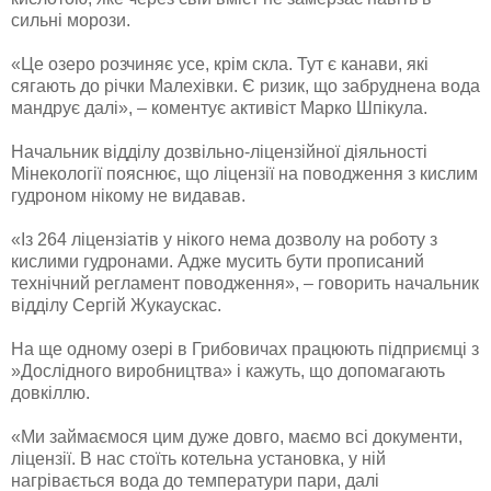
сильні морози.
«Це озеро розчиняє усе, крім скла. Тут є канави, які
сягають до річки Малехівки. Є ризик, що забруднена вода
мандрує далі», – коментує активіст Марко Шпікула.
Начальник відділу дозвільно-ліцензійної діяльності
Мінекології пояснює, що ліцензії на поводження з кислим
гудроном нікому не видавав.
«Із 264 ліцензіатів у нікого нема дозволу на роботу з
кислими гудронами. Адже мусить бути прописаний
технічний регламент поводження», – говорить начальник
відділу Сергій Жукаускас.
На ще одному озері в Грибовичах працюють підприємці з
»Дослідного виробництва» і кажуть, що допомагають
довкіллю.
«Ми займаємося цим дуже довго, маємо всі документи,
ліцензії. В нас стоїть котельна установка, у ній
нагрівається вода до температури пари, далі