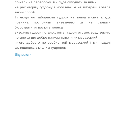
поїхали на переробку .він буде сумувати за ними .
на рах нагріву гудрону а його інакше не вибереш з озера
такий спосіб .
Ті люди які забирають гудрон на завод міська влада
повинна посприяти вивезенню .а не ставити
бюрократичні палки в колеса
вивозять гудрон погано,стоїть гудрон отруює воду землю
погано .а що добре язиком тріпати як муравський
нічого доброго не зробив той муравський і ми надалі
залишились з кислим гудроном
Відповісти