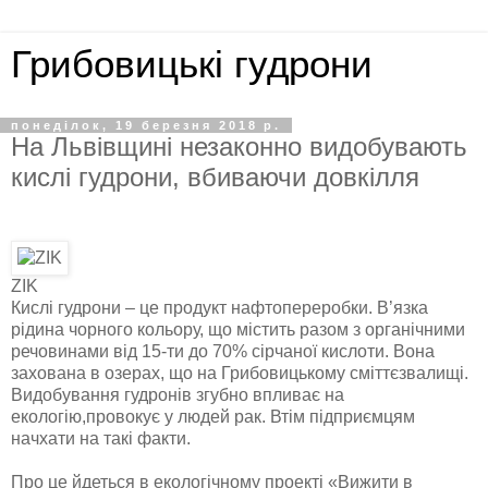
Грибовицькі гудрони
понеділок, 19 березня 2018 р.
На Львівщині незаконно видобувають
кислі гудрони, вбиваючи довкілля
ZIK
Кислі гудрони – це продукт нафтопереробки. В’язка
рідина чорного кольору, що містить разом з органічними
речовинами від 15-ти до 70% сірчаної кислоти. Вона
захована в озерах, що на Грибовицькому сміттєзвалищі.
Видобування гудронів згубно впливає на
екологію,провокує у людей рак. Втім підприємцям
начхати на такі факти.
Про це йдеться в екологічному проекті «Вижити в