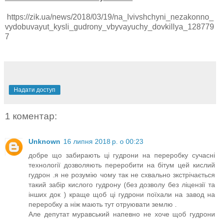
https://zik.ua/news/2018/03/19/na_lvivshchyni_nezakonno_
vydobuvayut_kysli_gudrony_vbyvayuchy_dovkillya_128779
7
Надати доступ
1 коментар:
Unknown
16 липня 2018 р. о 00:23
добре що забирають ці гудрони на переробку сучасні
технології дозволяють переробити на бітум цей кислий
гудрон .я не розумію чому так не схвально зкстрічається
такий забір кислого гудрону (без дозволу без ліцензії та
інших док ) краще щоб ці гудрони поїхали на завод на
переробку а ніж мають тут отруювати землю .
Але депутат муравський напевно не хоче щоб гудрони