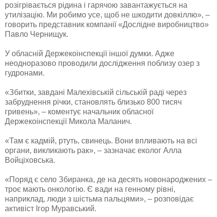
розігрівається рідина і гарячою завантажується на
утилізацію. Ми робимо усе, щоб не шкодити довкіллю», –
говорить представник компанії «Дослідне виробництво»
Павло Чернищук.
У обласній Держекоінспекції іншої думки. Адже
неодноразово проводили дослідження поблизу озер з
гудронами.
«Збитки, завдані Малехівській сільській раді через
забруднення річки, становлять близько 800 тисяч
гривень», – коментує начальник обласної
Держекоінспекції Микола Маланич.
«Там є кадмій, ртуть, свинець. Вони впливають на всі
органи, викликають рак», – зазначає еколог Алла
Войціховська.
«Поряд є село Збиранка, де на десять новонароджених –
троє мають онкологію. Є вади на генному рівні,
наприклад, люди з шістьма пальцями», – розповідає
активіст Ігор Муравський.