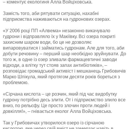
– коментує екологиня Алла Войціховська.
Замість того, аби рятувати ситуацію, нахабні
підприємства наживаються на гудронових озерах.
«У 2006 році ПП «Алвема» незаконно викачувало
гудрони і відправляло їх у Макіївку. Всі озера покриті
захисним шаром води, бо це не дозволяє
випаровуватися і займатись гудронам. Але для того, аби
добути речовину – перший шар необхідно зруйнувати. До
того ж, в одне із озер зливали фармацевтичні заводи
відходи, а влітку тут стояв запах антибіотиків», –
розповідає громадський активіст і мешканець Грибовичів
Марко Шпікула, який протягом десяти років бореться з
проблемою.
«Сірчана кислота – це розчин, який під час видобутку
гудрону потрібно десь злити. От і підприємство злило все
вниз, по рельєфу. Це просто злочин проти людей і
довкілля!», – гнівається еколог Алла Войціховська.
Так у Грибовичах утворилося озеро із сірчаною
кислотою, яке через свій вміст не замерзає навіть в