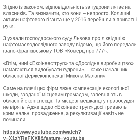
Згідно із законом, відповідальність за гудрони лягає на
власників. Та визначити, хто вони – непросто. Колишні
активи нафтового гіганта ще у 2016 перейшли в приватні
руки.
З ухвали господарського суду Львова про ліквідацію
нафтомаслодослідного заводу відомо, що його передали
івано-франківському ТОВ «Комерц про 777».
«Втім, нині «Екоінвестгруп» та «Дослідне виробництво»
намагаються видобувати гудрони», – каже начальник
обласної Держекоінспекції Микола Маланич.
Саме на плечі цих фірм ляже компенсація екологічної
шкоди, завданої місцевим громадам, запевняють в
обласній екоінспекції. Та місцеві мешканці у правосуддя
не вірять. Адже щодо «Екоінвестгруп» досі тривають
кримінальні провадження, а рекультивації навіть не
починали.
https://www.youtube.com/watch?
v=X1zYRsFKXlI&feature=youtu.be