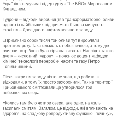
Україні» з ведучим і лідер гурту «The ВЙО» Мирославом
Кувалдіним.
Гудрони – відходи виробництва трансформаторної оливи
одного із найбільших підприємств Львова минулого
століття – Дослідного нафтомасляного заводу.
«Приблизно сорок тисяч тон оливи тут виробляли
протягом року. Така кількість є небезпечною, а тому для
очистки потрібною була сірчана кислота. Наслідок такого
дуету – кислотний гудрон», – пояснює доцент кафедри
хімічної технології переробки нафти та газу Петро
Топільницький.
Після закриття заводу ніхто не знав, що робити із
відходами, а тому їх просто захоронили. Так на території
Грибовицького сміттєзвалища утворилося три
небезпечних озера.
«Колись там було чотири озера, але одне, на жаль,
засипали сміттям. Загалом, це відходи, які впливають на
здоров’я, на спадкову репродуктивну функцію і печінку»,